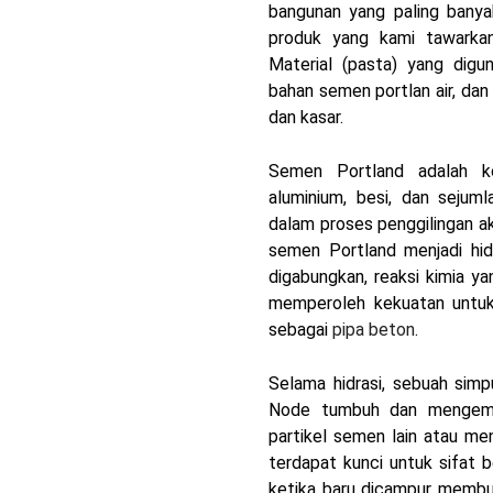
bangunan yang paling banya
produk yang kami tawarkan
Material (pasta) yang dig
bahan semen portlan air, dan
dan kasar.
Semen Portland adalah kom
aluminium, besi, dan sejum
dalam proses penggilingan a
semen Portland menjadi hid
digabungkan, reaksi kimia ya
memperoleh kekuatan untuk
sebagai
pipa beton
.
Selama hidrasi, sebuah simp
Node tumbuh dan mengemb
partikel semen lain atau me
terdapat kunci untuk sifat b
ketika baru dicampur memb