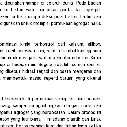
k digunakan hampir di seluruh dunia.
Pada bagian
 ini, beton yaitu campuran pasta dan agregat.
unakan untuk memproduksi
pipa beton
terdiri dari
 digunakan untuk melapisi permukaan agregat halus
binasi kimia terkontrol dari kalsium, silikon,
lah kecil senyawa lain, yang ditambahkan gipsum
khir untuk mengatur waktu pengaturan beton.
Kimia
up di hadapan air. Segera setelah semen dan air
ng disebut hidrasi terjadi dan pasta mengeras dan
 membentuk massa seperti batuan yang dikenal
ul terbentuk di permukaan setiap partikel semen.
ang sampai menghubungkan dengan node dari
nganut agregat yang berdekatan. Dalam proses ini
eton yang luar biasa – ini adalah plastik dan lunak
uat
pipa beton
menjadi kuat dan tahan lama ketika