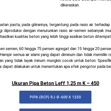
dikeraskan.
uatan pasta, pada gilirannya, tergantung pada rasio air terhada
ggi diproduksi dengan menurunkan rasio air-semen sebanyak 
asilkan kualitas beton yang lebih tinggi asalkan beton ditempat
rsen semen, 60 hingga 75 persen agregat dan 15 hingga 20 perse
Hampir semua air alami yang dapat diminum dan tidak memiliki 
ran yang tidak layak minum mungkin cocok untuk beton.
Spesifi
tes dapat dilakukan untuk menentukan apa efek pengotor pada ber
Ukuran Pipa Beton Leff 1,25 m K – 450
PIPA (RCP) RJ Ø-600 X 1250