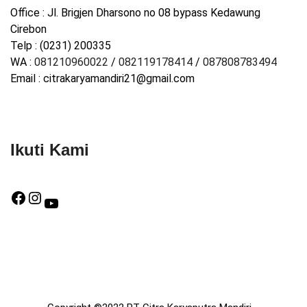
Office : Jl. Brigjen Dharsono no 08 bypass Kedawung
Cirebon
Telp : (0231) 200335
WA :
081210960022
/
082119178414
/
087808783494
Email : citrakaryamandiri21@gmail.com
Ikuti Kami