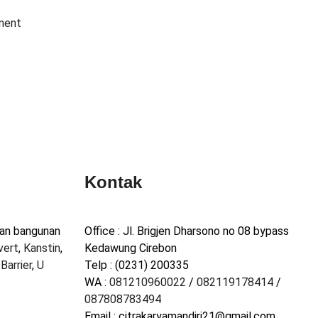
nent
Kontak
han bangunan
Office : Jl. Brigjen Dharsono no 08 bypass
vert
,
Kanstin
,
Kedawung Cirebon
Barrier
,
U
Telp : (0231) 200335
WA :
081210960022
/
082119178414
/
087808783494
Email : citrakaryamandiri21@gmail.com