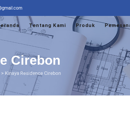
@gmail.com
Beranda
Tentang Kami
Produk
Pemesan
e Cirebon
>
Kinaya Residence Cirebon