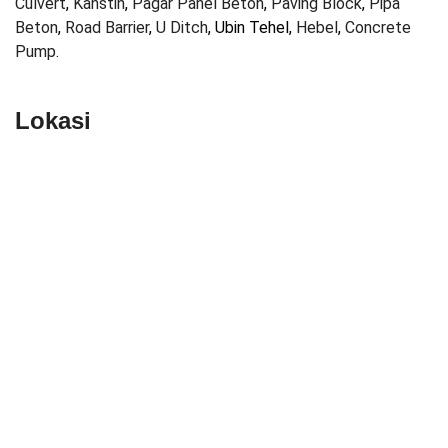
Culvert
,
Kanstin
,
Pagar Panel Beton
,
Paving Block
,
Pipa
Beton
,
Road Barrier
,
U Ditch
, Ubin Tehel,
Hebel
,
Concrete
Pump
.
Lokasi