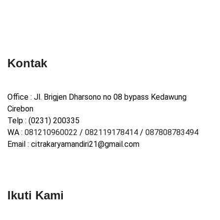
Kontak
Office : Jl. Brigjen Dharsono no 08 bypass Kedawung
Cirebon
Telp : (0231) 200335
WA :
081210960022
/
082119178414
/
087808783494
Email : citrakaryamandiri21@gmail.com
Ikuti Kami